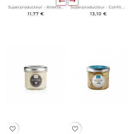
Superproducteur - Rillettes...
Superproducteur - Confit De...
11,77 €
13,10 €
favorite_border
favorite_border