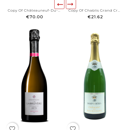
Copy Of Châteauneuf-Du-Pape...
Copy Of Chablis Grand Cru -...
€70.00
€21.62
favorite_border
favorite_border