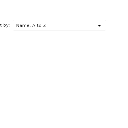

t by:
Name, A to Z