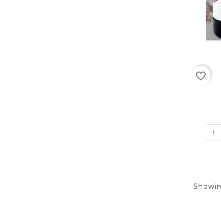
favorite_border
Showin