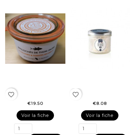
favorite_border
favorite_border
€19.50
€8.08
Voir la fiche
Voir la fiche