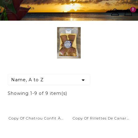
0


Name, A to Z
Showing 1-9 of 9 item(s)
Copy Of Chatrou Confit À...
Copy Of Rillettes De Canard...