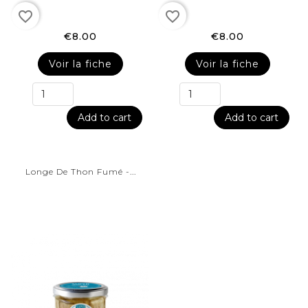
favorite_border
favorite_border
€8.00
€8.00
Voir la fiche
Voir la fiche
Add to cart
Add to cart
Longe De Thon Fumé -...