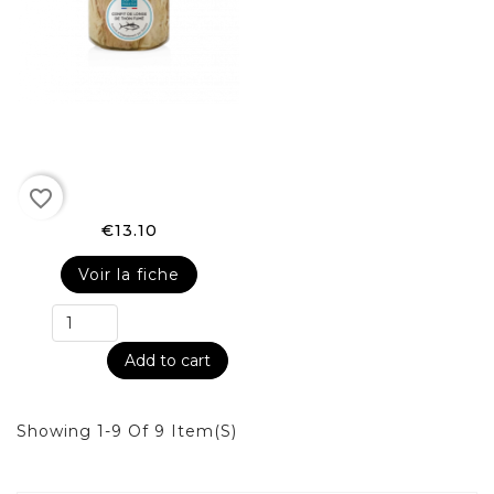
favorite_border
€13.10
Voir la fiche
Add to cart
Showing 1-9 Of 9 Item(s)