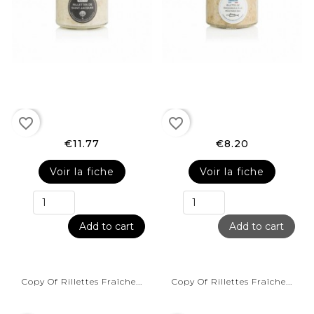
favorite_border
favorite_border
€11.77
€8.20
Voir la fiche
Voir la fiche
Add to cart
Add to cart
Copy Of Rillettes Fraîche...
Copy Of Rillettes Fraîche...