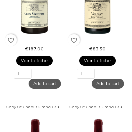
favorite_border
favorite_border
€187.00
€83.50
Voir la fiche
Voir la fiche
Add to cart
Add to cart
Copy Of Chablis Grand Cru -...
Copy Of Chablis Grand Cru -...