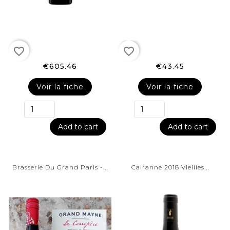
favorite_border
favorite_border
€605.46
€43.45
Voir la fiche
Voir la fiche
Add to cart
Add to cart
Brasserie Du Grand Paris -...
Cairanne 2018 Vieilles...