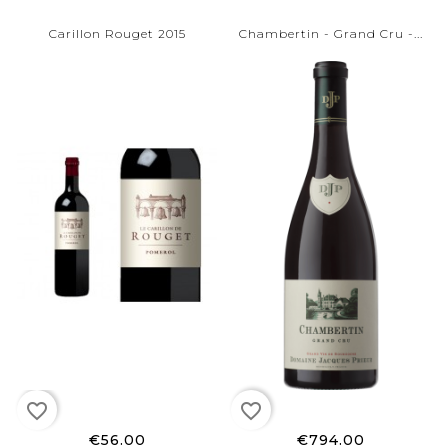
Carillon Rouget 2015
Chambertin - Grand Cru -...
favorite_border
favorite_border
€56.00
€794.00