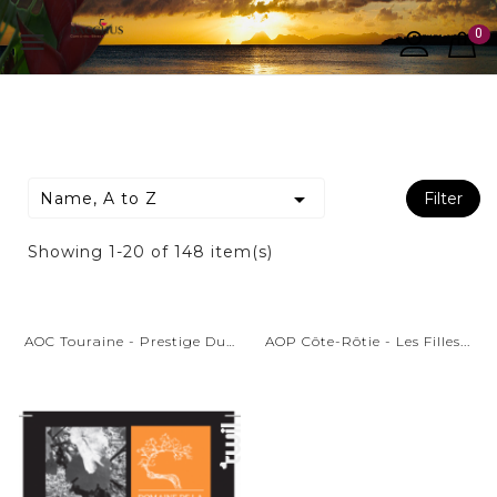
0


Name, A to Z
Filter
Showing 1-20 of 148 item(s)
AOC Touraine - Prestige Du...
AOP Côte-Rôtie - Les Filles...