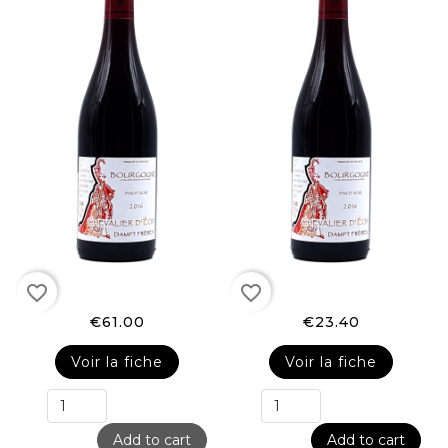
favorite_border
favorite_border
€61.00
€23.40
Voir la fiche
Voir la fiche
Add to cart
Add to cart