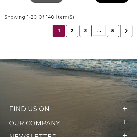
Showing 1-20 Of 148 Item(s)

…
1
2
3
8
FIND US ON


OUR COMPANY

NEWSLETTER