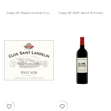
Copy Of Alsace Grand Cru...
Copy Of AOP Saint Emilion...
favorite_border
favorite_border