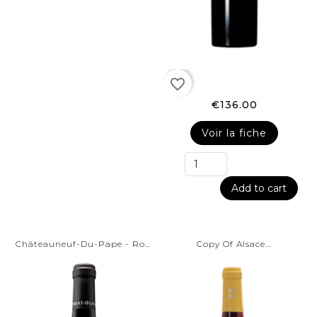
favorite_border
€136.00
Voir la fiche
Add to cart
Châteauneuf-Du-Pape - Rouge...
Copy Of Alsace...