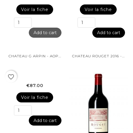
Voir la fiche
Voir la fiche
Add to cart
Add to cart
CHATEAU G ARPIN - AOP...
CHATEAU ROUGET 2016 -...
favorite_border
€87.00
Voir la fiche
Add to cart