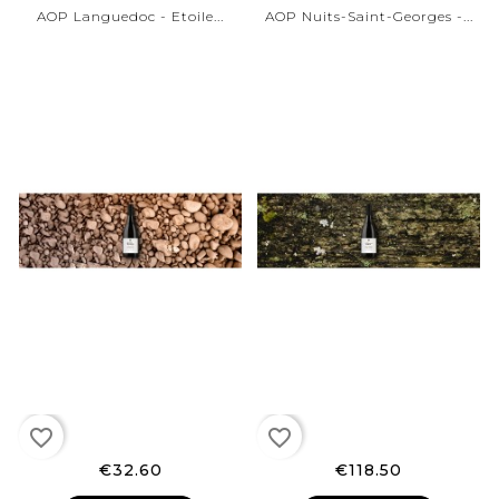
AOP Languedoc - Etoile...
AOP Nuits-Saint-Georges -...
favorite_border
favorite_border
€32.60
€118.50